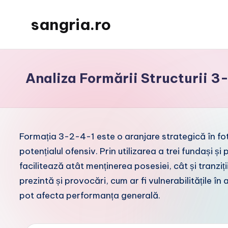
sangria.ro
Skip
to
content
Analiza Formării Structurii 3
Formația 3-2-4-1 este o aranjare strategică în fot
potențialul ofensiv. Prin utilizarea a trei fundași ș
facilitează atât menținerea posesiei, cât și tranziț
prezintă și provocări, cum ar fi vulnerabilitățile în
pot afecta performanța generală.