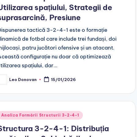
Utilizarea spațiului, Strategii de
suprasarcină, Presiune
Dispunerea tactică 3-2-4-1 este o formație
dinamică de fotbal care include trei fundași, doi
mijlocași, patru jucători ofensive și un atacant.
Această configurație nu doar că optimizează
tilizarea spațiului, dar…
Leo Donovan
15/01/2026
osted
y
Posted
Analiza Formării Structurii 3-2-4-1
n
Structura 3-2-4-1: Distribuția