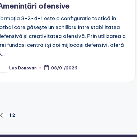
Amenințări ofensive
Formația 3-2-4-1 este o configurație tactică în
fotbal care găsește un echilibru între stabilitatea
defensivă și creativitatea ofensivă. Prin utilizarea a
rei fundași centrali și doi mijlocași defensivi, oferă
o…
Leo Donovan
08/01/2026
osted
y
1
2
PREVIOUS
PAGE