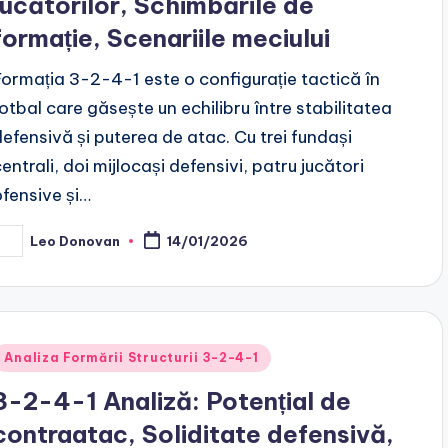
jucătorilor, Schimbările de
formație, Scenariile meciului
Formația 3-2-4-1 este o configurație tactică în
fotbal care găsește un echilibru între stabilitatea
defensivă și puterea de atac. Cu trei fundași
entrali, doi mijlocași defensivi, patru jucători
ofensive și…
Leo Donovan
14/01/2026
osted
y
Posted
Analiza Formării Structurii 3-2-4-1
n
3-2-4-1 Analiză: Potențial de
contraatac, Soliditate defensivă,