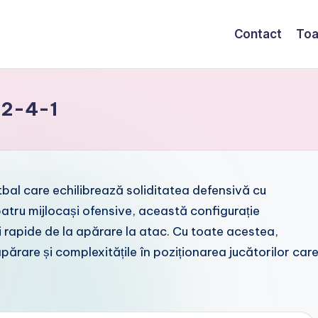
Contact
Toa
-2-4-1
bal care echilibrează soliditatea defensivă cu
i patru mijlocași ofensive, această configurație
ii rapide de la apărare la atac. Cu toate acestea,
 apărare și complexitățile în poziționarea jucătorilor car