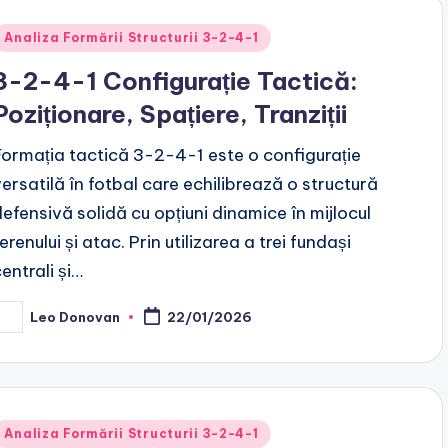
Posted
Analiza Formării Structurii 3-2-4-1
n
3-2-4-1 Configurație Tactică:
Poziționare, Spațiere, Tranziții
Formația tactică 3-2-4-1 este o configurație
versatilă în fotbal care echilibrează o structură
defensivă solidă cu opțiuni dinamice în mijlocul
erenului și atac. Prin utilizarea a trei fundași
entrali și…
Leo Donovan
22/01/2026
osted
y
Posted
Analiza Formării Structurii 3-2-4-1