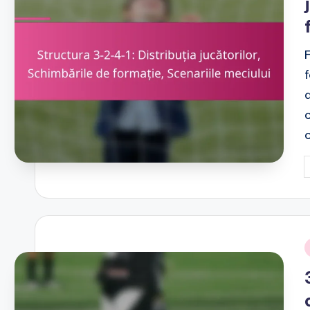
c
P
b
i