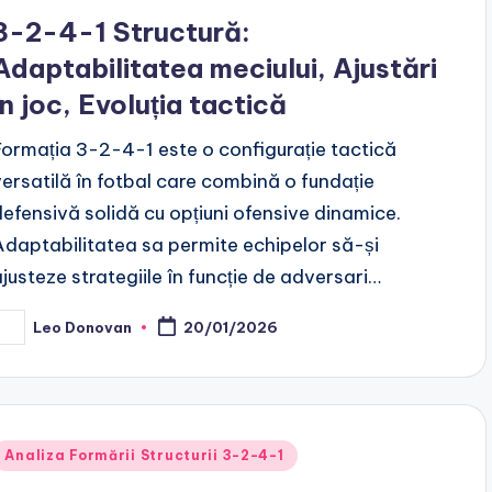
n
3-2-4-1 Structură:
Adaptabilitatea meciului, Ajustări
în joc, Evoluția tactică
Formația 3-2-4-1 este o configurație tactică
versatilă în fotbal care combină o fundație
defensivă solidă cu opțiuni ofensive dinamice.
Adaptabilitatea sa permite echipelor să-și
ajusteze strategiile în funcție de adversari…
Leo Donovan
20/01/2026
osted
y
Posted
Analiza Formării Structurii 3-2-4-1
n