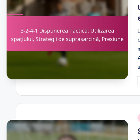
u
P
b
i