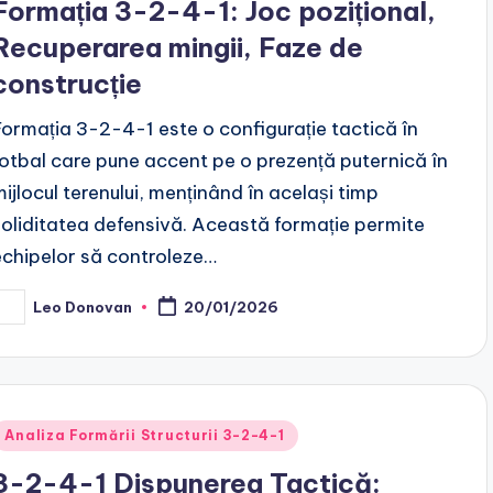
Formația 3-2-4-1: Joc pozițional,
Recuperarea mingii, Faze de
construcție
Formația 3-2-4-1 este o configurație tactică în
fotbal care pune accent pe o prezență puternică în
mijlocul terenului, menținând în același timp
soliditatea defensivă. Această formație permite
echipelor să controleze…
Leo Donovan
20/01/2026
osted
y
Posted
Analiza Formării Structurii 3-2-4-1
n
3-2-4-1 Dispunerea Tactică: