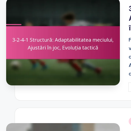
i
P
b
i