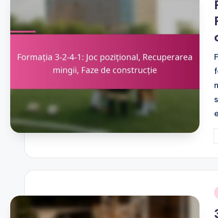
P
b
i