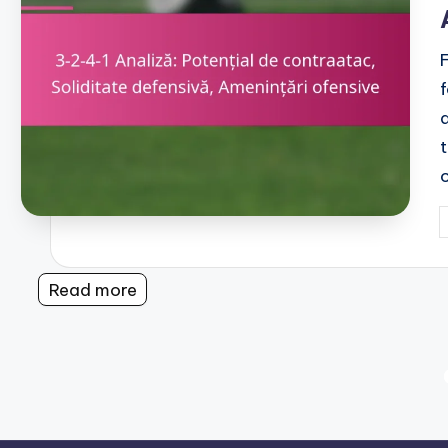
t
P
b
Read more
Posts
pagination