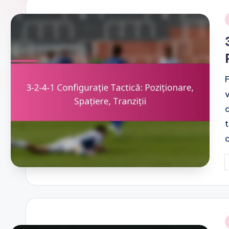
i
t
c
P
b