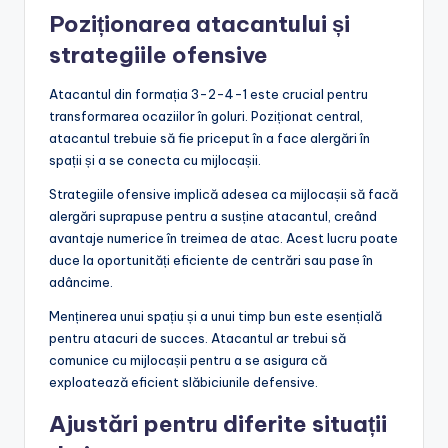
Poziționarea atacantului și
strategiile ofensive
Atacantul din formația 3-2-4-1 este crucial pentru
transformarea ocaziilor în goluri. Poziționat central,
atacantul trebuie să fie priceput în a face alergări în
spații și a se conecta cu mijlocașii.
Strategiile ofensive implică adesea ca mijlocașii să facă
alergări suprapuse pentru a susține atacantul, creând
avantaje numerice în treimea de atac. Acest lucru poate
duce la oportunități eficiente de centrări sau pase în
adâncime.
Menținerea unui spațiu și a unui timp bun este esențială
pentru atacuri de succes. Atacantul ar trebui să
comunice cu mijlocașii pentru a se asigura că
exploatează eficient slăbiciunile defensive.
Ajustări pentru diferite situații