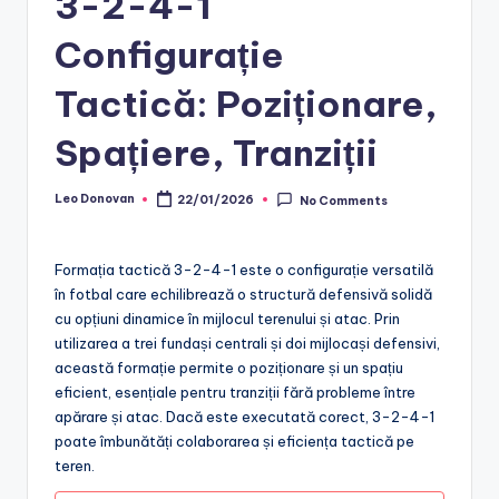
3-2-4-1
Configurație
Tactică: Poziționare,
Spațiere, Tranziții
Leo Donovan
22/01/2026
No Comments
Posted
by
Formația tactică 3-2-4-1 este o configurație versatilă
în fotbal care echilibrează o structură defensivă solidă
cu opțiuni dinamice în mijlocul terenului și atac. Prin
utilizarea a trei fundași centrali și doi mijlocași defensivi,
această formație permite o poziționare și un spațiu
eficient, esențiale pentru tranziții fără probleme între
apărare și atac. Dacă este executată corect, 3-2-4-1
poate îmbunătăți colaborarea și eficiența tactică pe
teren.