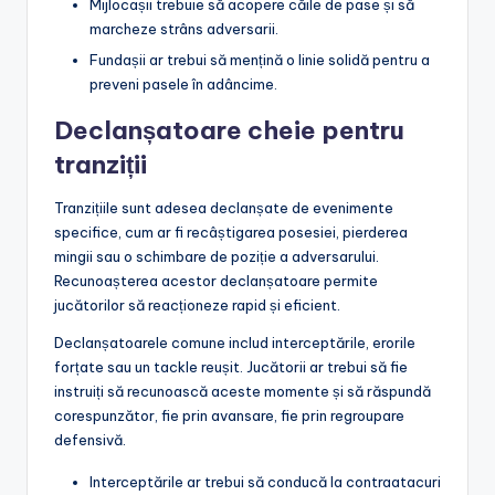
Mijlocașii trebuie să acopere căile de pase și să
marcheze strâns adversarii.
Fundașii ar trebui să mențină o linie solidă pentru a
preveni pasele în adâncime.
Declanșatoare cheie pentru
tranziții
Tranzițiile sunt adesea declanșate de evenimente
specifice, cum ar fi recâștigarea posesiei, pierderea
mingii sau o schimbare de poziție a adversarului.
Recunoașterea acestor declanșatoare permite
jucătorilor să reacționeze rapid și eficient.
Declanșatoarele comune includ interceptările, erorile
forțate sau un tackle reușit. Jucătorii ar trebui să fie
instruiți să recunoască aceste momente și să răspundă
corespunzător, fie prin avansare, fie prin regroupare
defensivă.
Interceptările ar trebui să conducă la contraatacuri