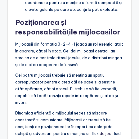
coordoneze pentru a menține o formă compactă și
a evita golurile pe care atacanții le pot exploata.
Poziționarea și
responsabilitățile mijlocașilor
Mijlocașii din formația 3-2-4-1 joacă un rol esențial atât
în apărare, cât și în atac. Cei doi mijlocași centrali au
sarcina de a controla ritmul jocului, de a distribui mingea
și de a oferi acoperire defensivă.
Cei patru mijlocași trebuie să mențină un spațiu
corespunzător pentru a crea căi de pase și a susține
atât apărarea, cât și atacul. Ei trebuie să fie versatili,
capabili să facă tranziții rapide între apărare și atac și
invers.
Dinamica eficientă a mijlocului necesită mișcare
constantă și comunicare. Mijlocașii ar trebui să fie
conștienți de poziționarea lor în raport cu colegii de
echipă și adversarii pentru a menține un flux
de joc
fluid.