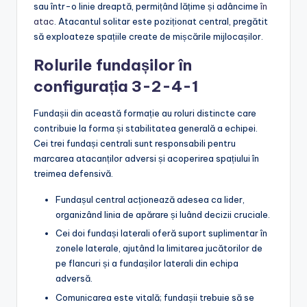
sau într-o linie dreaptă, permițând lățime și adâncime
în
atac
. Atacantul solitar este poziționat central, pregătit
să exploateze spațiile create de mișcările mijlocașilor.
Rolurile fundașilor în
configurația 3-2-4-1
Fundașii din această formație au roluri distincte care
contribuie la forma și stabilitatea generală a echipei.
Cei trei fundași centrali sunt responsabili pentru
marcarea atacanților adversi și acoperirea spațiului în
treimea defensivă.
Fundașul central acționează adesea ca lider,
organizând linia de apărare și luând decizii cruciale.
Cei doi fundași laterali oferă suport suplimentar în
zonele laterale, ajutând la limitarea jucătorilor de
pe flancuri și a fundașilor laterali din echipa
adversă.
Comunicarea este vitală; fundașii trebuie să se