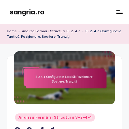
sangria.ro
Skip
to
content
Home
-
Analiza Formării Structurii 3-2-4-1
-
3-2-4-1 Configurație
Tactică: Poziționare, Spațiere, Tranziții
Posted
Analiza Formării Structurii 3-2-4-1
in