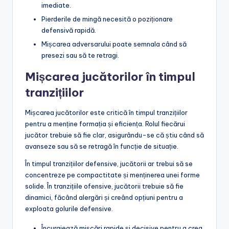
imediate.
Pierderile de mingă necesită o poziționare
defensivă rapidă.
Mișcarea adversarului poate semnala când să
presezi sau să te retragi.
Mișcarea jucătorilor în timpul
tranzițiilor
Mișcarea jucătorilor este critică în timpul tranzițiilor
pentru a menține formația și eficiența. Rolul fiecărui
jucător trebuie să fie clar, asigurându-se că știu când să
avanseze sau să se retragă în funcție de situație.
În timpul tranzițiilor defensive, jucătorii ar trebui să se
concentreze pe compactitate și menținerea unei forme
solide. În tranzițiile ofensive, jucătorii trebuie să fie
dinamici, făcând alergări și creând opțiuni pentru a
exploata golurile defensive.
Încurajează mișcări rapide și decisive pentru a crea