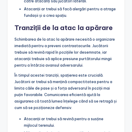
către atacanți sau jucători laterali.
Atacanții ar trebui să facă alergări pentru a atrage
fundașii și a crea spațiu.
Tranziții de la atac la apărare
Schimbarea de la atac la apărare necesită o organizare
imediată pentru a preveni contraatacurile. Jucătorii
trebuie să revină rapid în pozițiile lor desemnate, iar
atacanții trebuie să aplice presiune purtătorului mingii
pentru a întârzia avansul adversarului.
În timpul acestei tranziții, spațierea este crucială.
Jucătorii ar trebui să mențină compactitatea pentru a
limita căile de pase și a forța adversarul în poziții mai
puțin favorabile. Comunicarea eficientă ajută la
asigurarea că toată lumea înțelege când să se retragă și
cum să se poziționeze defensiv.
Atacanții ar trebui să revină pentru a susține
mijlocul terenului.