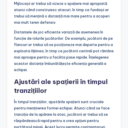
Mijlocașii ar trebui să vizeze o spațiere mai apropiată
atunci când construiesc atacuri, în timp ce fundașii ar
trebui să mențină o distanță mai mare pentru a acoperi
mai mult teren defensiv.
Distanțele de joc eficiente variază de asemenea în
funcție de rolurile jucătorilor. De exemplu, jucătorii de pe
flancuri ar trebui să se poziționeze mai departe pentru a
exploata lățimea, în timp ce jucătorii centrali pot rămâne
mai aproape pentru a facilita pase rapide. Înțelegerea
acestor distanțe îmbunătățește eficiența generală a
echipei.
Ajustări ale spațierii în timpul
tranzițiilor
În timpul tranzițiilor, ajustările spațierii sunt cruciale
pentru menținerea formei echipei. Atunci când se face
tranziția de la apărare la atac, jucătorii ar trebui să se
răspândească rapid pentru a crea opțiuni pentru
purtătorul mingii. Acest lucru permite contraatacuri