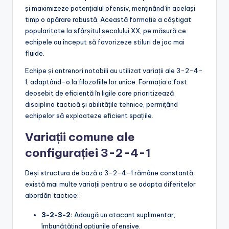
și maximizeze potențialul ofensiv, menținând în același
timp o apărare robustă. Această formație a câștigat
popularitate la sfârșitul secolului XX, pe măsură ce
echipele au început să favorizeze stiluri de joc mai
fluide.
Echipe și antrenori notabili au utilizat variații ale 3-2-4-
1, adaptând-o la filozofiile lor unice. Formația a fost
deosebit de eficientă în ligile care prioritizează
disciplina tactică și abilitățile tehnice, permițând
echipelor să exploateze eficient spațiile.
Variații comune ale
configurației 3-2-4-1
Deși structura de bază a 3-2-4-1 rămâne constantă,
există mai multe variații pentru a se adapta diferitelor
abordări tactice:
3-2-3-2:
Adaugă un atacant suplimentar,
îmbunătățind opțiunile ofensive.