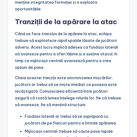
menține integritatea formației și a exploata
oportunitățile.
Tranziții de la apărare la atac
Când se face tranziția de la apărare la atac, echipa
trebuie să exploateze rapid spațiile lăsate de jucătorii
adversi. Acest lucru implică adesea ca fundașii laterali
să avanseze pentru a oferi lățime și a susține atacul, în
timp ce mijlocașii centrali avansează pentru a crea
opțiuni de pase.
Cheia acestei tranziții este sincronizarea mișcărilor;
jucătorii ar trebui să se miște imediat ce posesia este
recâștigată. Comunicarea eficientă între jucători
asigură că toată lumea înțelege rolurile lor, fie că trebuie
să avanseze, fie să mențină structura.
Fundașii laterali ar trebui să se suprapună cu
jucătorii de pe flancuri pentru a întinde apărarea.
Mijlocașii centrali trebuie să caute pase rapide