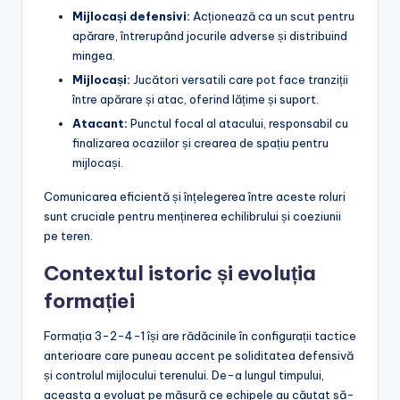
Mijlocași defensivi:
Acționează ca un scut pentru
apărare, întrerupând jocurile adverse și distribuind
mingea.
Mijlocași:
Jucători versatili care pot face tranziții
între apărare și atac, oferind lățime și suport.
Atacant:
Punctul focal al atacului, responsabil cu
finalizarea ocaziilor și crearea de spațiu pentru
mijlocași.
Comunicarea eficientă și înțelegerea între aceste roluri
sunt cruciale pentru menținerea echilibrului și coeziunii
pe teren.
Contextul istoric și evoluția
formației
Formația 3-2-4-1 își are rădăcinile în configurații tactice
anterioare care puneau accent pe soliditatea defensivă
și controlul mijlocului terenului. De-a lungul timpului,
aceasta a evoluat pe măsură ce echipele au căutat să-