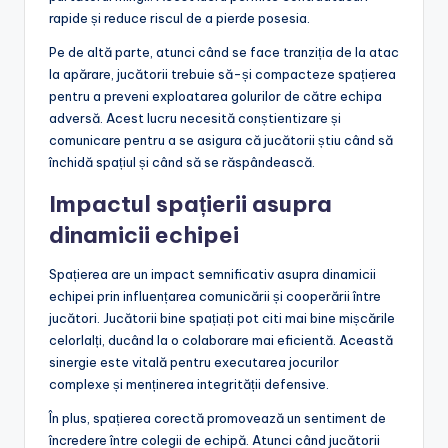
rapide și reduce riscul de a pierde posesia.
Pe de altă parte, atunci când se face tranziția de la atac
la apărare, jucătorii trebuie să-și compacteze spațierea
pentru a preveni exploatarea golurilor de către echipa
adversă. Acest lucru necesită conștientizare și
comunicare pentru a se asigura că jucătorii știu când să
închidă spațiul și când să se răspândească.
Impactul spațierii asupra
dinamicii echipei
Spațierea are un impact semnificativ asupra dinamicii
echipei prin influențarea comunicării și cooperării între
jucători. Jucătorii bine spațiați pot citi mai bine mișcările
celorlalți, ducând la o colaborare mai eficientă. Această
sinergie este vitală pentru executarea jocurilor
complexe și menținerea integrității defensive.
În plus, spațierea corectă promovează un sentiment de
încredere între colegii de echipă. Atunci când jucătorii