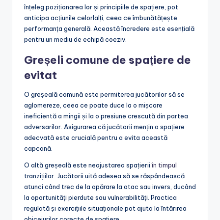
înțeleg poziționarea lor și principiile de spațiere, pot
anticipa acțiunile celorlalți, ceea ce îmbunătățește
performanța generală. Această încredere este esențială
pentru un mediu de echipă coeziv.
Greșeli comune de spațiere de
evitat
O greșeală comună este permiterea jucătorilor să se
aglomereze, ceea ce poate duce la o mișcare
ineficientă a mingii și la o presiune crescută din partea
adversarilor. Asigurarea că jucătorii mențin o spațiere
adecvată este crucială pentru a evita această
capcană.
O altă greșeală este neajustarea spațierii
în timpul
tranzițiilor. Jucătorii uită adesea să se răspândească
atunci când trec de la apărare la atac sau invers, ducând
la oportunități pierdute sau vulnerabilități. Practica
regulată și exercițiile situaționale pot ajuta la întărirea
obiceiurilor corecte de spațiere.