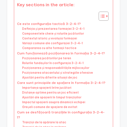
Key sections in the article:
Ce este configurația tactică 3-2-4-1?
Definiția și prezentarea formației 3-2-4-1
Componentele cheie și rolurile jucătorilor
Contextul istoric și evoluția formației
Variații comune ale configurației 3-2-4-1
Compararea cu alte formații tactice
Cum funcționează poziționarea în formația 3-2-4-1?
Poziționarea jucătorilor pe teren
Rolurile fundașilor în configurația 3-2-4-1
Poziționarea și responsabilitățile mijlocașilor
Poziționarea atacantului și strategiile ofensive
Ajustări pentru diferite situații de joc
Care sunt principiile de spațiere în formația 3-2-4-1?
Importanța spațierii între jucători
Distanțe optime pentru un joc eficient
Ajustări ale spațierii în timpul tranzițiilor
Impactul spațierii asupra dinamicii echipei
Greșeli comune de spațiere de evitat
Cum se desfășoară tranzițiile în configurația 3-2-4-
1?
Tranziții de la apărare la atac