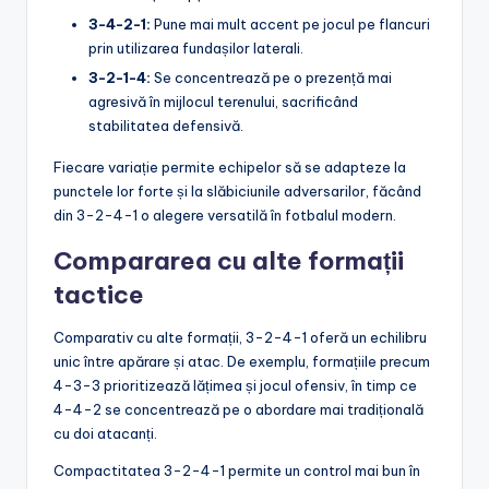
3-4-2-1:
Pune mai mult accent pe jocul pe flancuri
prin utilizarea fundașilor laterali.
3-2-1-4:
Se concentrează pe o prezență mai
agresivă în mijlocul terenului, sacrificând
stabilitatea defensivă.
Fiecare variație permite echipelor să se adapteze la
punctele lor forte și la slăbiciunile adversarilor, făcând
din 3-2-4-1 o alegere versatilă în fotbalul modern.
Compararea cu alte formații
tactice
Comparativ cu alte formații, 3-2-4-1 oferă un echilibru
unic între apărare și atac. De exemplu, formațiile precum
4-3-3 prioritizează lățimea și jocul ofensiv, în timp ce
4-4-2 se concentrează pe o abordare mai tradițională
cu doi atacanți.
Compactitatea 3-2-4-1 permite un control mai bun în