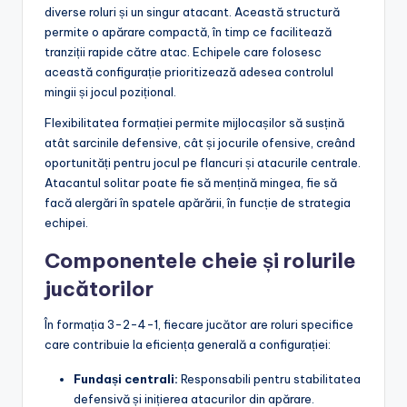
diverse roluri și un singur atacant. Această structură
permite o apărare compactă, în timp ce facilitează
tranziții rapide către atac. Echipele care folosesc
această configurație prioritizează adesea controlul
mingii și jocul pozițional.
Flexibilitatea formației permite mijlocașilor să susțină
atât sarcinile defensive, cât și jocurile ofensive, creând
oportunități pentru jocul pe flancuri și atacurile centrale.
Atacantul solitar poate fie să mențină mingea, fie să
facă alergări în spatele apărării, în funcție de strategia
echipei.
Componentele cheie și rolurile
jucătorilor
În formația 3-2-4-1, fiecare jucător are roluri specifice
care contribuie la eficiența generală a configurației:
Fundași centrali:
Responsabili pentru stabilitatea
defensivă și inițierea atacurilor din apărare.