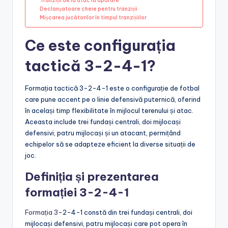
Tranziții de la atac la apărare
Declanșatoare cheie pentru tranziții
Mișcarea jucătorilor în timpul tranzițiilor
Ce este configurația
tactică 3-2-4-1?
Formația tactică 3-2-4-1 este o configurație de fotbal
care pune accent pe o linie defensivă puternică, oferind
în același timp flexibilitate în mijlocul terenului și atac.
Aceasta include trei fundași centrali, doi mijlocași
defensivi, patru mijlocași și un atacant, permițând
echipelor să se adapteze eficient la diverse situații de
joc.
Definiția și prezentarea
formației 3-2-4-1
Formația 3
-2-4-1 constă din trei fundași centrali, doi
mijlocași defensivi, patru mijlocași care pot opera în