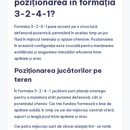
poziționarea în formația
3-2-4-1?
Formația 3-2-4-1 pune accent pe o structură
defensivă puternică, permițând în același timp un joc
fluid în mijlocul terenului și opțiuni ofensive. Poziționarea
în această configurație este crucială pentru menținerea
echilibrului și asigurarea tranzițiilor eficiente între
apărare și atac.
Poziționarea jucătorilor pe
teren
În formația 3-2-4-1, jucătorii sunt plasați strategic
pentru a maximiza atât puterea defensivă, cât și
potențialul ofensiv. Cei trei fundași formează o linie de
apărare solidă, în timp ce cei doi mijlocași centrali oferă
suport și leagă jocul între apărare și atac.
Cei patru mijlocași sunt de obicei aranjați într-un romb