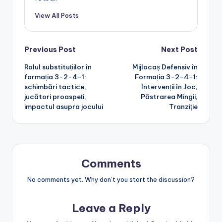
View All Posts
Post
Previous Post
Next Post
Rolul substituțiilor în
Mijlocaș Defensiv în
navigation
formația 3-2-4-1:
Formația 3-2-4-1:
schimbări tactice,
Intervenții în Joc,
jucători proaspeți,
Păstrarea Mingii,
impactul asupra jocului
Tranziție
Comments
No comments yet. Why don’t you start the discussion?
Leave a Reply