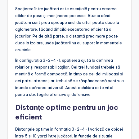
Spațierea între jucători este esențială pentru crearea
căilor de pase și menținerea posesiei. Atunci când
jucătorii sunt prea aproape unul de altul, poate duce la
aglomerare, făcând dificilă executarea eficientă a
jocurilor. Pe de altă parte, o distanță prea mare poate
duce la izolare, unde jucătorii nu au suport în momentele
cruciale.
În configurația 3-2-4-1, spațierea ajută la definirea
rolurilor și responsabilităților. Cei trei fundași trebuie să
mențină o formă compactă, în timp ce cei doi mijlocași și
cei patru atacanți ar trebui să se răspândească pentru a
întinde apărarea adversă. Acest echilibru este vital
pentru strategiile ofensive și defensive.
Distanțe optime pentru un joc
eficient
Distanțele optime în formația 3-2-4-1 variază de obicei
între 5 și 10 yarzi între jucători, în funcție de situație.