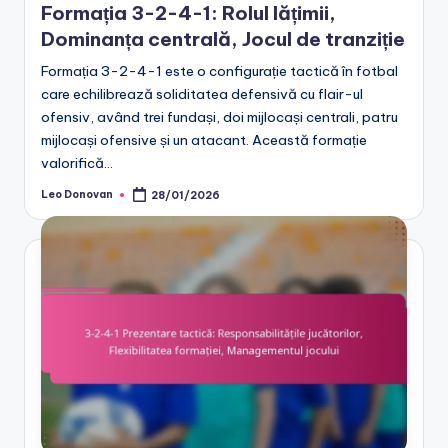
Formația 3-2-4-1: Rolul lățimii,
Dominanța centrală, Jocul de tranziție
Formația 3-2-4-1 este o configurație tactică în fotbal
care echilibrează soliditatea defensivă cu flair-ul
ofensiv, având trei fundași, doi mijlocași centrali, patru
mijlocași ofensive și un atacant. Această formație
valorifică…
Leo Donovan
28/01/2026
Posted
by