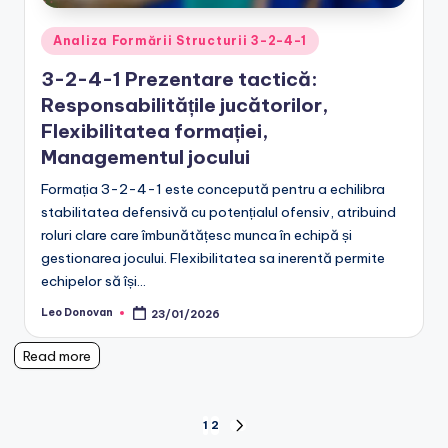
Posted
Analiza Formării Structurii 3-2-4-1
in
3-2-4-1 Prezentare tactică:
Responsabilitățile jucătorilor,
Flexibilitatea formației,
Managementul jocului
Formația 3-2-4-1 este concepută pentru a echilibra
stabilitatea defensivă cu potențialul ofensiv, atribuind
roluri clare care îmbunătățesc munca în echipă și
gestionarea jocului. Flexibilitatea sa inerentă permite
echipelor să își…
Leo Donovan
23/01/2026
Posted
by
Read more
Posts
1
2
NEXT