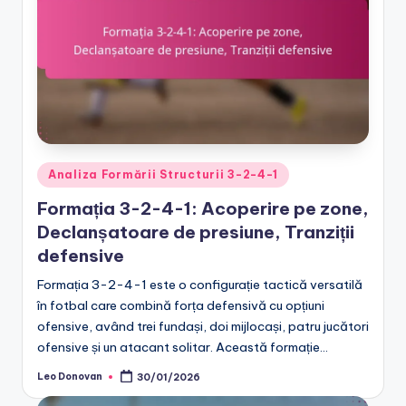
Posted
Analiza Formării Structurii 3-2-4-1
in
Formația 3-2-4-1: Acoperire pe zone,
Declanșatoare de presiune, Tranziții
defensive
Formația 3-2-4-1 este o configurație tactică versatilă
în fotbal care combină forța defensivă cu opțiuni
ofensive, având trei fundași, doi mijlocași, patru jucători
ofensive și un atacant solitar. Această formație…
Leo Donovan
30/01/2026
Posted
by