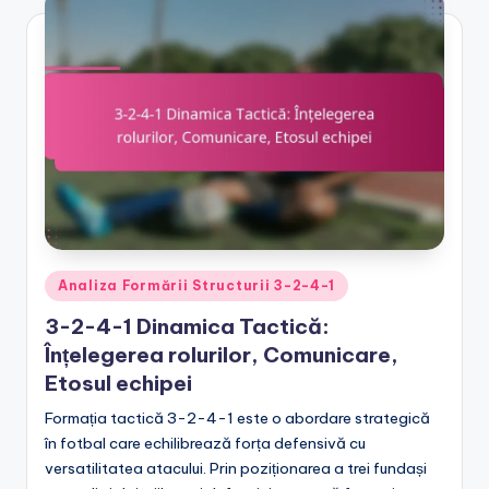
Posted
Analiza Formării Structurii 3-2-4-1
in
3-2-4-1 Dinamica Tactică:
Înțelegerea rolurilor, Comunicare,
Etosul echipei
Formația tactică 3-2-4-1 este o abordare strategică
în fotbal care echilibrează forța defensivă cu
versatilitatea atacului. Prin poziționarea a trei fundași