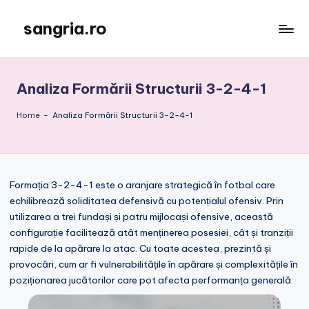
sangria.ro
Skip
to
content
Analiza Formării Structurii 3-2-4-1
Home
-
Analiza Formării Structurii 3-2-4-1
Formația 3-2-4-1 este o aranjare strategică în fotbal care
echilibrează soliditatea defensivă cu potențialul ofensiv. Prin
utilizarea a trei fundași și patru mijlocași ofensive, această
configurație facilitează atât menținerea posesiei, cât și tranziții
rapide de la apărare la atac. Cu toate acestea, prezintă și
provocări, cum ar fi vulnerabilitățile în apărare și complexitățile în
poziționarea jucătorilor care pot afecta performanța generală.