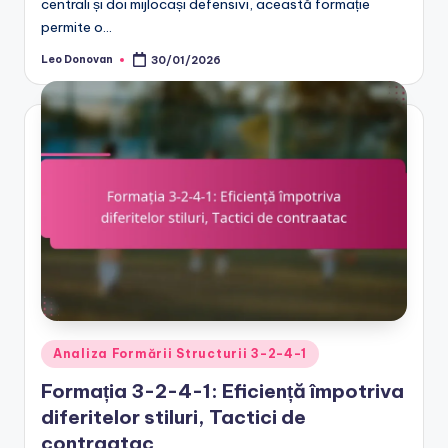
centrali și doi mijlocași defensivi, această formație
permite o…
Leo Donovan
30/01/2026
Posted
by
Posted
Analiza Formării Structurii 3-2-4-1
in
Formația 3-2-4-1: Eficiență împotriva
diferitelor stiluri, Tactici de
contraatac