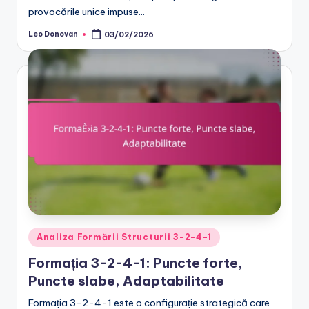
provocările unice impuse…
Leo Donovan
03/02/2026
Posted
by
Posted
Analiza Formării Structurii 3-2-4-1
in
Formația 3-2-4-1: Puncte forte,
Puncte slabe, Adaptabilitate
Formația 3-2-4-1 este o configurație strategică care