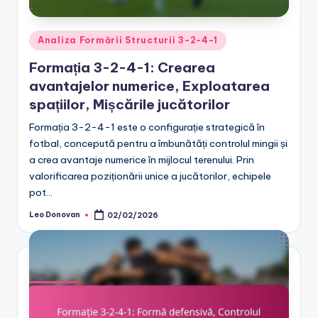
Posted
Analiza Formării Structurii 3-2-4-1
in
Formația 3-2-4-1: Crearea
avantajelor numerice, Exploatarea
spațiilor, Mișcările jucătorilor
Formația 3-2-4-1 este o configurație strategică în
fotbal, concepută pentru a îmbunătăți controlul mingii și
a crea avantaje numerice în mijlocul terenului. Prin
valorificarea poziționării unice a jucătorilor, echipele
pot…
Leo Donovan
02/02/2026
Posted
by