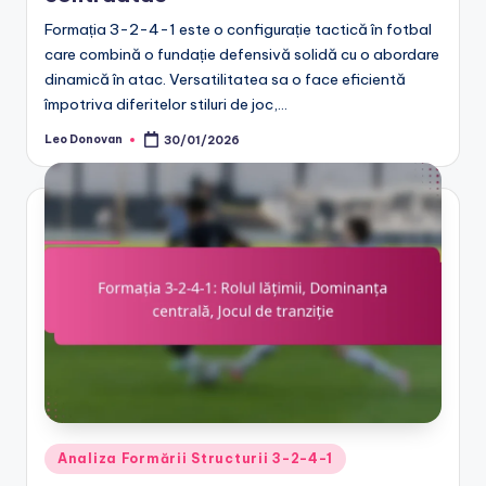
Formația 3-2-4-1 este o configurație tactică în fotbal
care combină o fundație defensivă solidă cu o abordare
dinamică în atac. Versatilitatea sa o face eficientă
împotriva diferitelor stiluri de joc,…
Leo Donovan
30/01/2026
Posted
by
Posted
Analiza Formării Structurii 3-2-4-1
in