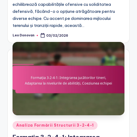
echilibrează capabilitățile ofensive cu soliditatea
defensivă, făcând-o o opțiune atrăgătoare pentru
diverse echipe. Cu accent pe dominarea mijlocului
terenului și tranziții rapide, această…
Leo Donovan
03/02/2026
Posted
by
Posted
Analiza Formării Structurii 3-2-4-1
in
Formația 3-2-4-1: Integrarea