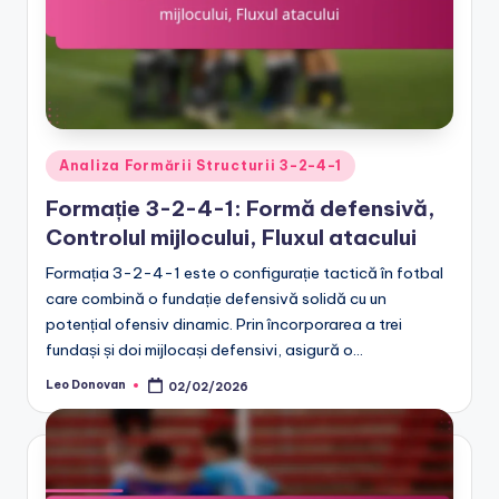
Posted
Analiza Formării Structurii 3-2-4-1
in
Formație 3-2-4-1: Formă defensivă,
Controlul mijlocului, Fluxul atacului
Formația 3-2-4-1 este o configurație tactică în fotbal
care combină o fundație defensivă solidă cu un
potențial ofensiv dinamic. Prin încorporarea a trei
fundași și doi mijlocași defensivi, asigură o…
Leo Donovan
02/02/2026
Posted
by