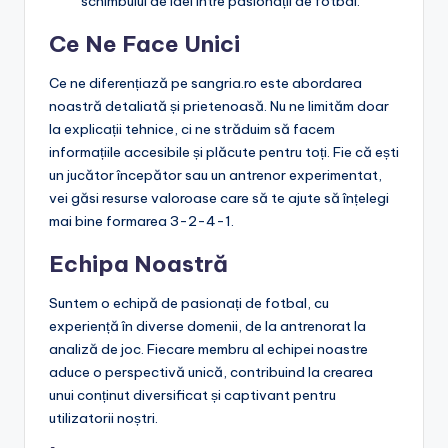
schimbului de idei între pasionații de fotbal.
Ce Ne Face Unici
Ce ne diferențiază pe sangria.ro este abordarea
noastră detaliată și prietenoasă. Nu ne limităm doar
la explicații tehnice, ci ne străduim să facem
informațiile accesibile și plăcute pentru toți. Fie că ești
un jucător începător sau un antrenor experimentat,
vei găsi resurse valoroase care să te ajute să înțelegi
mai bine formarea 3-2-4-1.
Echipa Noastră
Suntem o echipă de pasionați de fotbal, cu
experiență în diverse domenii, de la antrenorat la
analiză de joc. Fiecare membru al echipei noastre
aduce o perspectivă unică, contribuind la crearea
unui conținut diversificat și captivant pentru
utilizatorii noștri.