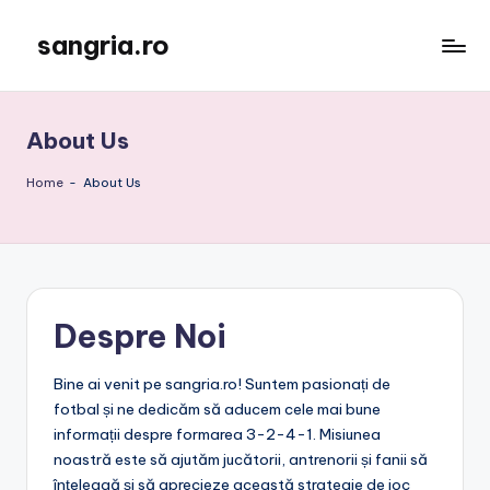
sangria.ro
Skip
to
content
About Us
Home
-
About Us
Despre Noi
Bine ai venit pe sangria.ro! Suntem pasionați de
fotbal și ne dedicăm să aducem cele mai bune
informații despre formarea 3-2-4-1. Misiunea
noastră este să ajutăm jucătorii, antrenorii și fanii să
înțeleagă și să aprecieze această strategie de joc