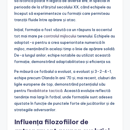
sa istorică poate fi legată de diverse ere, în special în
perioada de la sfârșitul secolului XX, când echipele au
început să experimenteze cu formații care permiteau
tranziții fluide între apărare și atac.
Inițial, formația a fost văzută ca un răspuns la accentul
tot mai mare pe
controlul mijlocului
terenului. Echipele au
adoptat-o pentru a crea superioritate numerică în
mijloc, menținând în același timp o linie de apărare solidă.
De-a lungul anilor, echipe notabile au utilizat această
formație, demonstrând adaptabilitatea și eficiența sa.
Pe măsură ce fotbalul a evoluat, a evoluat și 3-2-4-1,
echipe precum Olanda în anii ’70 și, mai recent, cluburi din
ligile europene de top, demonstrând potențialul său
pentru
flexibilitate tactică
. Această evoluție reflectă
tendințe mai largi în fotbal, unde formațiile sunt adesea
ajustate în funcție de punctele forte ale jucătorilor și de
strategiile adversarilor.
Influența filozofiilor de