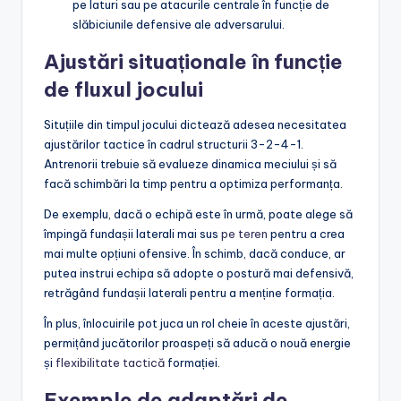
pe laturi sau pe atacurile centrale în funcție de
slăbiciunile defensive ale adversarului.
Ajustări situaționale în funcție
de fluxul jocului
Situțiile din timpul jocului dictează adesea necesitatea
ajustărilor tactice în cadrul structurii 3-2-4-1.
Antrenorii trebuie să evalueze dinamica meciului și să
facă schimbări la timp pentru a optimiza performanța.
De exemplu, dacă o echipă este în urmă, poate alege să
împingă fundașii laterali mai sus
pe teren
pentru a crea
mai multe opțiuni ofensive. În schimb, dacă conduce, ar
putea instrui echipa să adopte o postură mai defensivă,
retrăgând fundașii laterali pentru a menține formația.
În plus, înlocuirile pot juca un rol cheie în aceste ajustări,
permițând jucătorilor proaspeți să aducă o nouă energie
și
flexibilitate tactică
formației.
Exemple de adaptări de