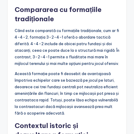
Compararea cu formațiile
tradiționale
Când este comparată cu formațiile tradiționale, cum ar fi
4-4-2, formația 3-2-4-1 oferă o abordare tactică
diferită. 4-4-2 include de obicei patru fundași și doi
atacanți, ceea ce poate duce la o structură mai rigidă. În
contrast, 3-2-4-1 permite o fluiditate mai mare în
mijlocul terenului și mai multe opțiuni pentru jocul ofensiv.
Această formație poate fi deosebit de avantajoasă
împotriva echipelor care se bazează pe jocul pe laturi,
deoarece cei trei fundași centrali pot neutraliza eficient
amenințările din flancuri, în timp ce mijlocașii pot presa și
contraataca rapid. Totuși, poate lăsa echipa vulnerabilă
la contraatacuri dacă mijlocașii avansează prea mult
fără o acoperire adecvată.
Contextul istoric și