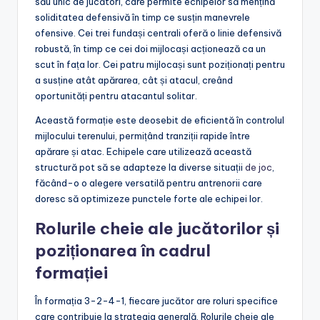
său unic de jucători, care permite echipelor să mențină
soliditatea defensivă în timp ce susțin manevrele
ofensive. Cei trei fundași centrali oferă o linie defensivă
robustă, în timp ce cei doi mijlocași acționează ca un
scut în fața lor. Cei patru mijlocași sunt poziționați pentru
a susține atât apărarea, cât și atacul, creând
oportunități pentru atacantul solitar.
Această formație este deosebit de eficientă în controlul
mijlocului terenului, permițând tranziții rapide între
apărare și atac. Echipele care utilizează această
structură pot să se adapteze la diverse situații
de joc
,
făcând-o o alegere versatilă pentru antrenorii care
doresc să optimizeze punctele forte ale echipei lor.
Rolurile cheie ale jucătorilor și
poziționarea în cadrul
formației
În formația 3-2-4-1, fiecare jucător are roluri specifice
care contribuie la strategia generală. Rolurile cheie ale