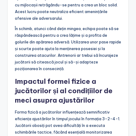
cu mijlocașii retrăgându-se pentru a crea un bloc solid.
Acest lucru poate neutraliza eficient amenințările
ofensive ale adversarului.
În schimb, atunci când dețin mingea, echipa poate să se
răspândească pentru a crea lățime și a profita de
golurile din apărarea adversă. Utilizarea unor pase rapide
și scurte poate ajuta la menținerea posesiei și la
construirea atacurilor. Antrenorii ar trebui să încurajeze
jucătorii să citească jocul și să-și adapteze
poziționarea în consecință.
Impactul formei fizice a
jucătorilor și al condițiilor de
meci asupra ajustărilor
Forma fizică a jucătorilor influențează semnificativ
eficiența ajustărilor în timpul jocului în formația 3-2-4-1.
Jucătorii obosiți pot avea dificultăți în a executa
schimbările tactice, făcând esențială monitorizarea