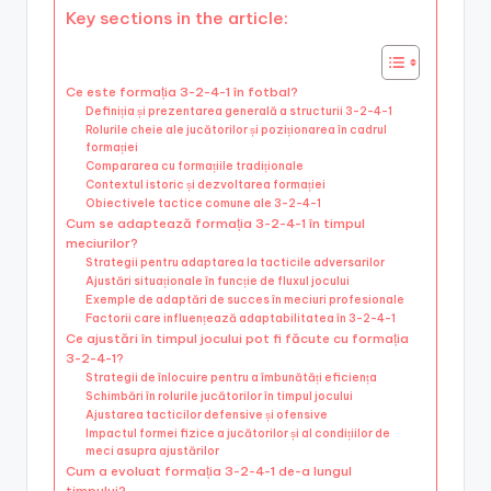
Key sections in the article:
Ce este formația 3-2-4-1 în fotbal?
Definiția și prezentarea generală a structurii 3-2-4-1
Rolurile cheie ale jucătorilor și poziționarea în cadrul
formației
Compararea cu formațiile tradiționale
Contextul istoric și dezvoltarea formației
Obiectivele tactice comune ale 3-2-4-1
Cum se adaptează formația 3-2-4-1 în timpul
meciurilor?
Strategii pentru adaptarea la tacticile adversarilor
Ajustări situaționale în funcție de fluxul jocului
Exemple de adaptări de succes în meciuri profesionale
Factorii care influențează adaptabilitatea în 3-2-4-1
Ce ajustări în timpul jocului pot fi făcute cu formația
3-2-4-1?
Strategii de înlocuire pentru a îmbunătăți eficiența
Schimbări în rolurile jucătorilor în timpul jocului
Ajustarea tacticilor defensive și ofensive
Impactul formei fizice a jucătorilor și al condițiilor de
meci asupra ajustărilor
Cum a evoluat formația 3-2-4-1 de-a lungul
timpului?