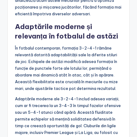
analizează acum datele meciurilor pentru a optimiza
poziționarea și mișcarea jucătorilor, făcând formația mai
eficientă împotriva diverselor adversari.
Adaptările moderne și
relevanța în fotbalul de astăzi
În fotbalul contemporan, formația 3-2-4-1 rămâne
relevantă datorită adaptabilității sale la diferite stiluri
de joc. Echipele de astăzi modifică adesea formația în
funcție de punctele forte ale lotului lor, permițând o
abordare mai dinamică atât în atac, cât și în apărare.
Această flexibilitate este crucială în meciurile cu mize
mari, unde ajustările tactice pot determina rezultatul.
Adaptările moderne ale 3-2-4-1 includ adesea variații,
cum ar fi trecerea la un 3-4-3 în timpul fazelor ofensive
sau un 5-4-1 atunci când apără. Această fluiditate
permite echipelor să mențină soliditatea defensivă în
timp ce creează oportunități de gol. Cluburile din ligile
majore, inclusiv Premier League și La Liga, au folosit cu