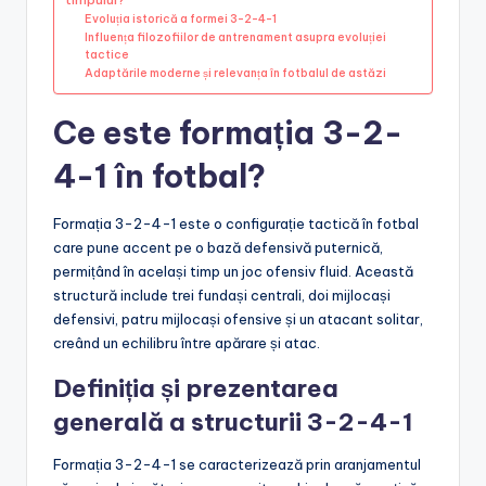
Evoluția istorică a formei 3-2-4-1
Influența filozofiilor de antrenament asupra evoluției
tactice
Adaptările moderne și relevanța în fotbalul de astăzi
Ce este formația 3-2-
4-1 în fotbal?
Formația 3-2-4-1 este o configurație tactică în fotbal
care pune accent pe o bază defensivă puternică,
permițând în același timp un joc ofensiv fluid. Această
structură include trei fundași centrali, doi mijlocași
defensivi, patru mijlocași ofensive și un atacant solitar,
creând un echilibru între apărare și atac.
Definiția și prezentarea
generală a structurii 3-2-4-1
Formația 3-2-4-1 se caracterizează prin aranjamentul