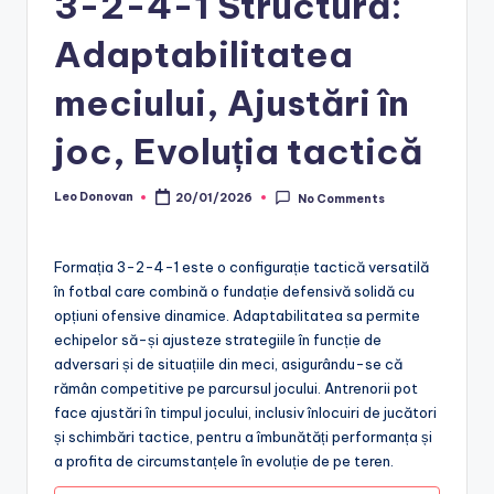
3-2-4-1 Structură:
Adaptabilitatea
meciului, Ajustări în
joc, Evoluția tactică
Leo Donovan
20/01/2026
No Comments
Posted
by
Formația 3-2-4-1 este o configurație tactică versatilă
în fotbal care combină o fundație defensivă solidă cu
opțiuni ofensive dinamice. Adaptabilitatea sa permite
echipelor să-și ajusteze strategiile în funcție de
adversari și de situațiile din meci, asigurându-se că
rămân competitive pe parcursul jocului. Antrenorii pot
face ajustări în timpul jocului, inclusiv înlocuiri de jucători
și schimbări tactice, pentru a îmbunătăți performanța și
a profita de circumstanțele în evoluție de pe teren.