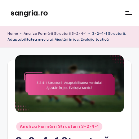
sangria.ro
Skip
to
content
Home
-
Analiza Formării Structurii 3-2-4-1
-
3-2-4-1 Structură:
Adaptabilitatea meciului, Ajustări în joc, Evoluția tactică
Posted
Analiza Formării Structurii 3-2-4-1
in