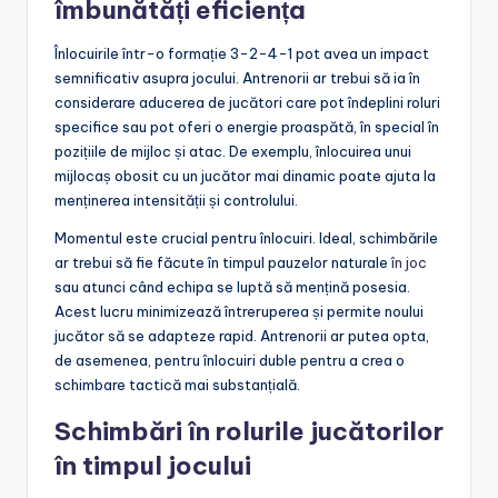
îmbunătăți eficiența
Înlocuirile într-o formație 3-2-4-1 pot avea un impact
semnificativ asupra jocului. Antrenorii ar trebui să ia în
considerare aducerea de jucători care pot îndeplini roluri
specifice sau pot oferi o energie proaspătă, în special în
pozițiile de mijloc și atac. De exemplu, înlocuirea unui
mijlocaș obosit cu un jucător mai dinamic poate ajuta la
menținerea intensității și controlului.
Momentul este crucial pentru înlocuiri. Ideal, schimbările
ar trebui să fie făcute în timpul pauzelor naturale
în joc
sau atunci când echipa se luptă să mențină posesia.
Acest lucru minimizează întreruperea și permite noului
jucător să se adapteze rapid. Antrenorii ar putea opta,
de asemenea, pentru înlocuiri duble pentru a crea o
schimbare tactică mai substanțială.
Schimbări în rolurile jucătorilor
în timpul jocului