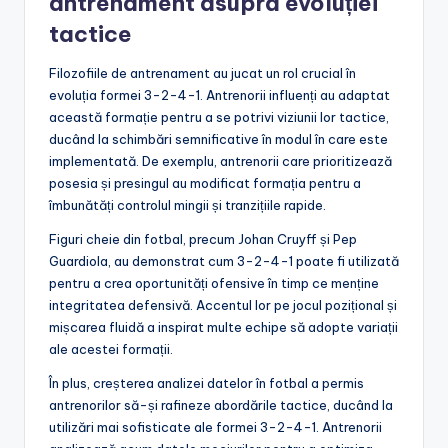
antrenament asupra evoluției
tactice
Filozofiile de antrenament au jucat un rol crucial în
evoluția formei 3-2-4-1. Antrenorii influenți au adaptat
această formație pentru a se potrivi viziunii lor tactice,
ducând la schimbări semnificative în modul în care este
implementată. De exemplu, antrenorii care prioritizează
posesia și presingul au modificat formația pentru a
îmbunătăți controlul mingii și tranzițiile rapide.
Figuri cheie din fotbal, precum Johan Cruyff și Pep
Guardiola, au demonstrat cum 3-2-4-1 poate fi utilizată
pentru a crea oportunități ofensive în timp ce menține
integritatea defensivă. Accentul lor pe jocul pozițional și
mișcarea fluidă a inspirat multe echipe să adopte variații
ale acestei formații.
În plus, creșterea analizei datelor în fotbal a permis
antrenorilor să-și rafineze abordările tactice, ducând la
utilizări mai sofisticate ale formei 3-2-4-1. Antrenorii