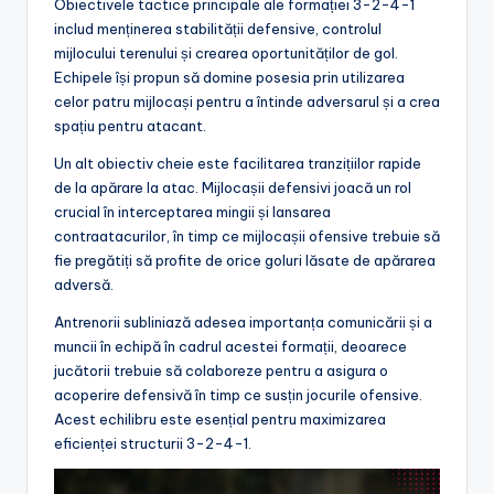
Obiectivele tactice principale ale formației 3-2-4-1
includ menținerea stabilității defensive, controlul
mijlocului terenului și crearea oportunităților de gol.
Echipele își propun să domine posesia prin utilizarea
celor patru mijlocași pentru a întinde adversarul și a crea
spațiu pentru atacant.
Un alt obiectiv cheie este facilitarea tranzițiilor rapide
de la apărare la atac. Mijlocașii defensivi joacă un rol
crucial în interceptarea mingii și lansarea
contraatacurilor, în timp ce mijlocașii ofensive trebuie să
fie pregătiți să profite de orice goluri lăsate de apărarea
adversă.
Antrenorii subliniază adesea importanța comunicării și a
muncii în echipă în cadrul acestei formații, deoarece
jucătorii trebuie să colaboreze pentru a asigura o
acoperire defensivă în timp ce susțin jocurile ofensive.
Acest echilibru este esențial pentru maximizarea
eficienței structurii 3-2-4-1.