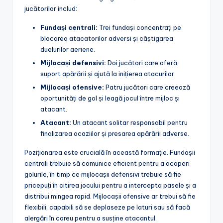
jucătorilor includ:
Fundași centrali:
Trei fundași concentrați pe
blocarea atacatorilor adversi și câștigarea
duelurilor aeriene.
Mijlocași defensivi:
Doi jucători care oferă
suport apărării și ajută la inițierea atacurilor.
Mijlocași ofensive:
Patru jucători care creează
oportunități de gol și leagă jocul între mijloc și
atacant.
Atacant:
Un atacant solitar responsabil pentru
finalizarea ocaziilor și presarea apărării adverse.
Poziționarea este crucială în această formație. Fundașii
centrali trebuie să comunice eficient pentru a acoperi
golurile, în timp ce mijlocașii defensivi trebuie să fie
pricepuți în citirea jocului pentru a intercepta pasele și a
distribui mingea rapid. Mijlocașii ofensive ar trebui să fie
flexibili, capabili să se deplaseze pe laturi sau să facă
alergări în careu pentru a susține atacantul.