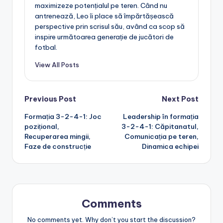
maximizeze potențialul pe teren. Când nu
antrenează, Leo îi place să împărtășească
perspective prin scrisul său, având ca scop să
inspire următoarea generație de jucători de
fotbal.
View All Posts
Post
Previous Post
Next Post
Formația 3-2-4-1: Joc
Leadership în formația
navigation
pozițional,
3-2-4-1: Căpitanatul,
Recuperarea mingii,
Comunicația pe teren,
Faze de construcție
Dinamica echipei
Comments
No comments yet. Why don’t you start the discussion?