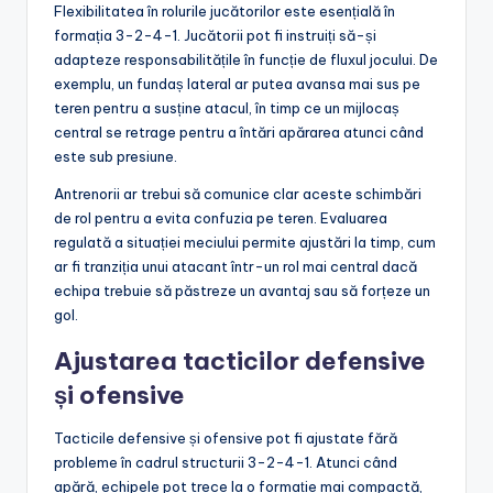
Flexibilitatea în rolurile jucătorilor este esențială în
formația 3-2-4-1. Jucătorii pot fi instruiți să-și
adapteze responsabilitățile în funcție de fluxul jocului. De
exemplu, un fundaș lateral ar putea avansa mai sus pe
teren pentru a susține atacul, în timp ce un mijlocaș
central se retrage pentru a întări apărarea atunci când
este sub presiune.
Antrenorii ar trebui să comunice clar aceste schimbări
de rol pentru a evita confuzia pe teren. Evaluarea
regulată a situației meciului permite ajustări la timp, cum
ar fi tranziția unui atacant într-un rol mai central dacă
echipa trebuie să păstreze un avantaj sau să forțeze un
gol.
Ajustarea tacticilor defensive
și ofensive
Tacticile defensive și ofensive pot fi ajustate fără
probleme în cadrul structurii 3-2-4-1. Atunci când
apără, echipele pot trece la o formație mai compactă,