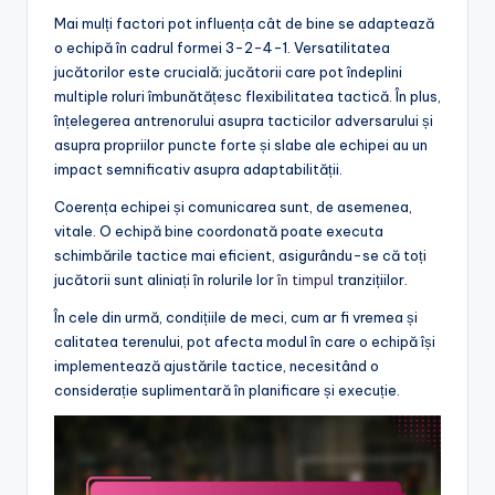
Mai mulți factori pot influența cât de bine se adaptează
o echipă în cadrul formei 3-2-4-1. Versatilitatea
jucătorilor este crucială; jucătorii care pot îndeplini
multiple roluri îmbunătățesc flexibilitatea tactică. În plus,
înțelegerea antrenorului asupra tacticilor adversarului și
asupra propriilor puncte forte și slabe ale echipei au un
impact semnificativ asupra adaptabilității.
Coerența echipei și comunicarea sunt, de asemenea,
vitale. O echipă bine coordonată poate executa
schimbările tactice mai eficient, asigurându-se că toți
jucătorii sunt aliniați în rolurile lor
în timpul
tranzițiilor.
În cele din urmă, condițiile de meci, cum ar fi vremea și
calitatea terenului, pot afecta modul în care o echipă își
implementează ajustările tactice, necesitând o
considerație suplimentară în planificare și execuție.