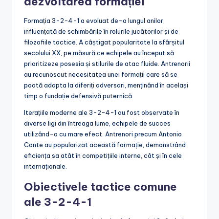
dezvoltarea formației
Formația 3-2-4-1 a evoluat de-a lungul anilor,
influențată de schimbările în rolurile jucătorilor și de
filozofiile tactice. A câștigat popularitate la sfârșitul
secolului XX, pe măsură ce echipele au început să
prioritizeze posesia și stilurile de atac fluide. Antrenorii
au recunoscut necesitatea unei formații care să se
poată adapta la diferiți adversari, menținând în același
timp o fundație defensivă puternică.
Iterațiile moderne ale 3-2-4-1 au fost observate în
diverse ligi din întreaga lume, echipele de succes
utilizând-o cu mare efect. Antrenori precum Antonio
Conte au popularizat această formație, demonstrând
eficiența sa atât în competițiile interne, cât și în cele
internaționale.
Obiectivele tactice comune
ale 3-2-4-1