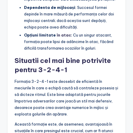
Dependenta de mijlocași:
Succesul formei
depinde în mare măsură de performanța celor doi
mijlocași centrali; dacă aceștia sunt depășiți,
echipa poate avea dificultăți.
Opțiuni limitate
în atac
:
Cu un singur atacant,
formația poate lipsi de adâncime în atac, făcând
dificilă transformarea ocaziilor în goluri.
Situatii cel mai bine potrivite
pentru 3-2-4-1
Formația 3-2-4-1 este deosebit de eficientă în
meciurile în care o echipă caută să controleze posesia și
să dicteze ritmul. Este bine adaptată pentru jocurile
împotriva adversarilor care joacă un stil mai defensiv,
deoarece poate crea avantaje numerice în mijloc și
exploata golurile din apărare.
Această formație este, de asemenea, avantajoasă în
situațiile în care presingul este crucial, cum ar fi atunci