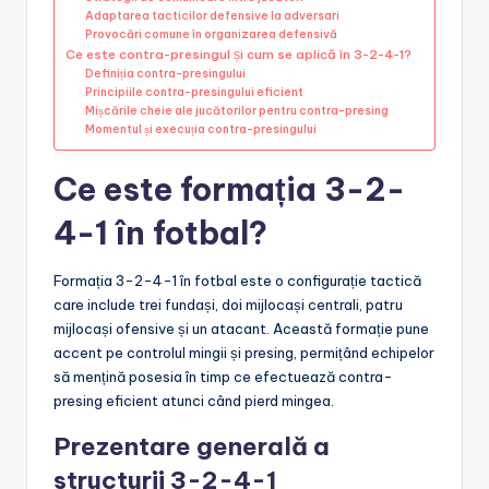
Adaptarea tacticilor defensive la adversari
Provocări comune în organizarea defensivă
Ce este contra-presingul și cum se aplică în 3-2-4-1?
Definiția contra-presingului
Principiile contra-presingului eficient
Mișcările cheie ale jucătorilor pentru contra-presing
Momentul și execuția contra-presingului
Ce este formația 3-2-
4-1 în fotbal?
Formația 3-2-4-1 în fotbal este o configurație tactică
care include trei fundași, doi mijlocași centrali, patru
mijlocași ofensive și un atacant. Această formație pune
accent pe controlul mingii și presing, permițând echipelor
să mențină posesia în timp ce efectuează contra-
presing eficient atunci când pierd mingea.
Prezentare generală a
structurii 3-2-4-1