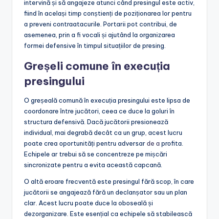
intervină și să angajeze atunci când presingul este activ,
fiind în același timp conștienți de poziționarea lor pentru
a preveni contraatacurile. Portarii pot contribui, de
asemenea, prin a fi vocali și ajutând la organizarea
formei defensive în timpul situațiilor de presing.
Greșeli comune în execuția
presingului
O greșeală comună în execuția presingului este lipsa de
coordonare între jucători, ceea ce duce la goluri în
structura defensivă. Dacă jucătorii presionează
individual, mai degrabă decât ca un grup, acest lucru
poate crea oportunități pentru adversar
de a
profita.
Echipele ar trebui să se concentreze pe mișcări
sincronizate pentru a evita această capcană.
O altă eroare frecventă este presingul fără scop, în care
jucătorii se angajează fără un declanșator sau un plan
clar. Acest lucru poate duce la oboseală și
dezorganizare. Este esențial ca echipele să stabilească