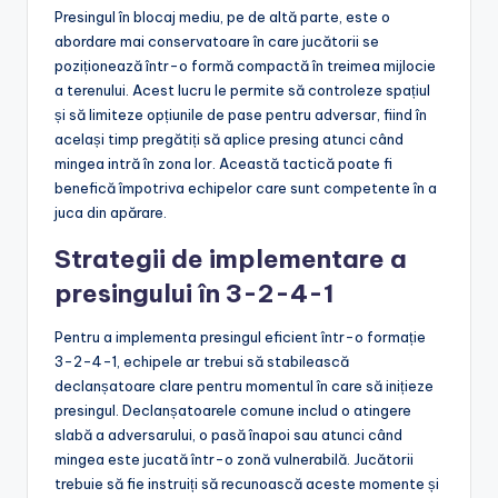
Presingul în blocaj mediu, pe de altă parte, este o
abordare mai conservatoare în care jucătorii se
poziționează într-o formă compactă în treimea mijlocie
a terenului. Acest lucru le permite să controleze spațiul
și să limiteze opțiunile de pase pentru adversar, fiind în
același timp pregătiți să aplice presing atunci când
mingea intră în zona lor. Această tactică poate fi
benefică împotriva echipelor care sunt competente în a
juca din apărare.
Strategii de implementare a
presingului în 3-2-4-1
Pentru a implementa presingul eficient într-o formație
3-2-4-1, echipele ar trebui să stabilească
declanșatoare clare pentru momentul în care să inițieze
presingul. Declanșatoarele comune includ o atingere
slabă a adversarului, o pasă înapoi sau atunci când
mingea este jucată într-o zonă vulnerabilă. Jucătorii
trebuie să fie instruiți să recunoască aceste momente și