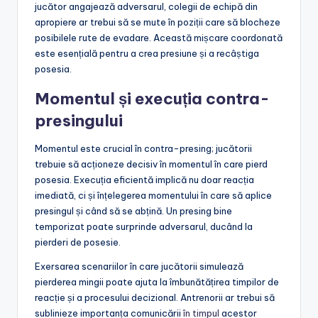
jucător angajează adversarul, colegii de echipă din
apropiere ar trebui să se mute în poziții care să blocheze
posibilele rute de evadare. Această mișcare coordonată
este esențială pentru a crea presiune și a recâștiga
posesia.
Momentul și execuția contra-
presingului
Momentul este crucial în contra-presing; jucătorii
trebuie să acționeze decisiv în momentul în care pierd
posesia. Execuția eficientă implică nu doar reacția
imediată, ci și înțelegerea momentului în care să aplice
presingul și când să se abțină. Un presing bine
temporizat poate surprinde adversarul, ducând la
pierderi de posesie.
Exersarea scenariilor în care jucătorii simulează
pierderea mingii poate ajuta la îmbunătățirea timpilor de
reacție și a procesului decizional. Antrenorii ar trebui să
sublinieze importanța comunicării
în timpul
acestor