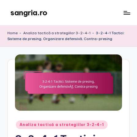
sangria.ro
Skip
to
content
Home
-
Analiza tactică a strategiilor 3-2-4-1
-
3-2-4-1 Tactici:
Sisteme de presing, Organizare defensivă, Contra-presing
Posted
Analiza tactică a strategiilor 3-2-4-1
in