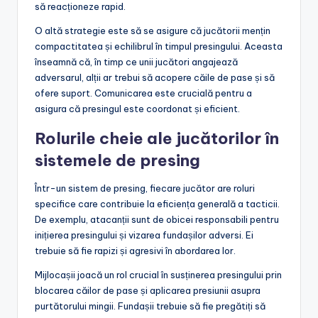
să reacționeze rapid.
O altă strategie este să se asigure că jucătorii mențin
compactitatea și echilibrul în timpul presingului. Aceasta
înseamnă că, în timp ce unii jucători angajează
adversarul, alții ar trebui să acopere căile de pase și să
ofere suport. Comunicarea este crucială pentru a
asigura că presingul este coordonat și eficient.
Rolurile cheie ale jucătorilor în
sistemele de presing
Într-un sistem de presing, fiecare jucător are roluri
specifice care contribuie la eficiența generală a tacticii.
De exemplu, atacanții sunt de obicei responsabili pentru
inițierea presingului și vizarea fundașilor adversi. Ei
trebuie să fie rapizi și agresivi în abordarea lor.
Mijlocașii joacă un rol crucial în susținerea presingului prin
blocarea căilor de pase și aplicarea presiunii asupra
purtătorului mingii. Fundașii trebuie să fie pregătiți să