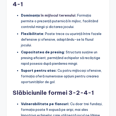
4-1
Dominanța
în mijlocul terenului
:
Formația
permite o prezență puternică în mijloc, facilitând
controlul mingii și dictarea jocului.
Flexibilitate:
Poate trece cu ușurință între fazele
defensive și ofensive, adaptându-se la fluxul
jocului.
Capacitatea de presing:
Structura susține un
presing eficient, permițând echipelor să recâștige
rapid posesia după pierderea mingii.
Suport pentru atac:
Cu patru mijlocași ofensive,
formația oferă numeroase opțiuni pentru crearea
oportunităților de gol.
Slăbiciunile formei 3-2-4-1
Vulnerabilitate pe flancuri:
Cu doar trei fundași,
formația poate fi expusă pe aripi, mai ales
împotriva echipelor care utilizează jocul pe lățime.