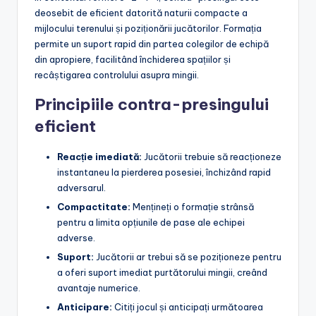
deosebit de eficient datorită naturii compacte a
mijlocului terenului și poziționării jucătorilor. Formația
permite un suport rapid din partea colegilor de echipă
din apropiere, facilitând închiderea spațiilor și
recâștigarea controlului asupra mingii.
Principiile contra-presingului
eficient
Reacție imediată:
Jucătorii trebuie să reacționeze
instantaneu la pierderea posesiei, închizând rapid
adversarul.
Compactitate:
Mențineți o formație strânsă
pentru a limita opțiunile de pase ale echipei
adverse.
Suport:
Jucătorii ar trebui să se poziționeze pentru
a oferi suport imediat purtătorului mingii, creând
avantaje numerice.
Anticipare:
Citiți jocul și anticipați următoarea