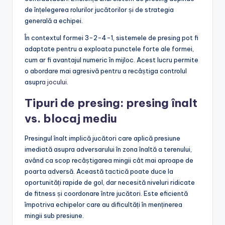
de înțelegerea rolurilor jucătorilor și de strategia
generală a echipei.
În contextul formei 3-2-4-1, sistemele de presing pot fi
adaptate pentru a exploata punctele forte ale formei,
cum ar fi avantajul numeric în mijloc. Acest lucru permite
o abordare mai agresivă pentru a recâștiga controlul
asupr
a jocului
.
Tipuri de presing: presing înalt
vs. blocaj mediu
Presingul înalt implică jucători care aplică presiune
imediată asupra adversarului în zona înaltă a terenului,
având ca scop recâștigarea mingii cât mai aproape de
poarta adversă. Această tactică poate duce la
oportunități rapide de gol, dar necesită niveluri ridicate
de fitness și coordonare între jucători. Este eficientă
împotriva echipelor care au dificultăți în menținerea
mingii sub presiune.