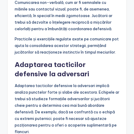
Comunicarea non-verbală, cum ar fi semnalele cu
mâinile sau contactul vizual, poate fi, de asemenea,
eficientă, în special în medii zgomotoase. Jucătorii ar
trebui să dezvolte o înțelegere reciprocă a mișcărilor
celorlalți pentru a îmbunătăți coordonarea defensivă.
Practicile și exercițiile regulate axate pe comunicare pot
ajuta la consolidarea acestor strategii, permițând
jucătorilor să reacționeze instinctiv în timpul meciurilor.
Adaptarea tacticilor
defensive la adversari
Adaptarea tacticilor defensive la adversari implică
analiza punctelor forte și slabe ale acestora. Echipele ar
trebui să studieze formațiile adversarilor și jucătorii
cheie pentru a determina cea mai bună abordare
defensivă. De exemplu, dacă se confruntă cu o echipă
cu extremi puternici, poate fi necesar să ajusteze
poziționarea pentru a oferi o acoperire suplimentară pe
flancuri.