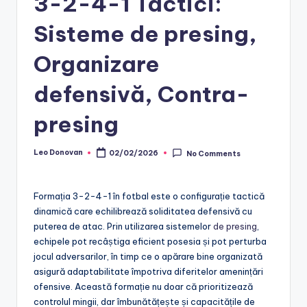
3-2-4-1 Tactici:
Sisteme de presing,
Organizare
defensivă, Contra-
presing
Leo Donovan
02/02/2026
No Comments
Posted
by
Formația 3-2-4-1 în fotbal este o configurație tactică
dinamică care echilibrează soliditatea defensivă cu
puterea de atac. Prin utilizarea sistemelor
de presing
,
echipele pot recâștiga eficient posesia și pot perturba
jocul adversarilor, în timp ce o apărare bine organizată
asigură adaptabilitate împotriva diferitelor amenințări
ofensive. Această formație nu doar că prioritizează
controlul mingii, dar îmbunătățește și capacitățile de