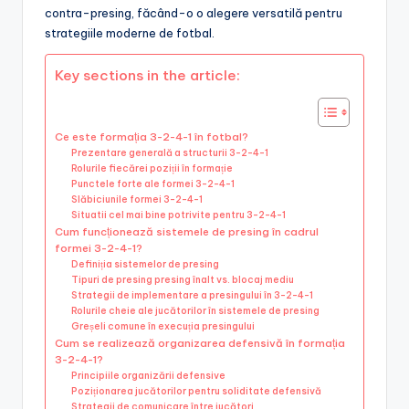
contra-presing, făcând-o o alegere versatilă pentru
strategiile moderne de fotbal.
Key sections in the article:
Ce este formația 3-2-4-1 în fotbal?
Prezentare generală a structurii 3-2-4-1
Rolurile fiecărei poziții în formație
Punctele forte ale formei 3-2-4-1
Slăbiciunile formei 3-2-4-1
Situatii cel mai bine potrivite pentru 3-2-4-1
Cum funcționează sistemele de presing în cadrul
formei 3-2-4-1?
Definiția sistemelor de presing
Tipuri de presing presing înalt vs. blocaj mediu
Strategii de implementare a presingului în 3-2-4-1
Rolurile cheie ale jucătorilor în sistemele de presing
Greșeli comune în execuția presingului
Cum se realizează organizarea defensivă în formația
3-2-4-1?
Principiile organizării defensive
Poziționarea jucătorilor pentru soliditate defensivă
Strategii de comunicare între jucători