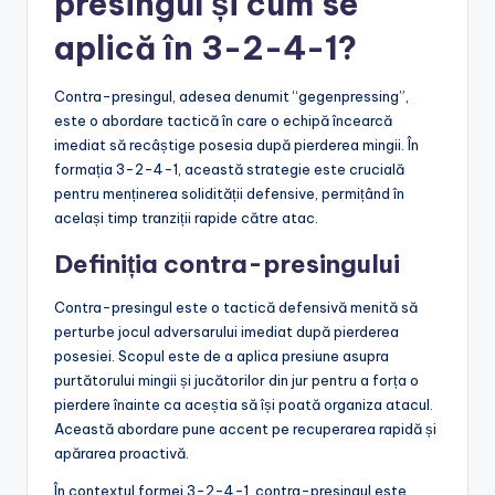
presingul și cum se
aplică în 3-2-4-1?
Contra-presingul, adesea denumit “gegenpressing”,
este o abordare tactică în care o echipă încearcă
imediat să recâștige posesia după pierderea mingii. În
formația 3-2-4-1, această strategie este crucială
pentru menținerea solidității defensive, permițând în
același timp tranziții rapide către atac.
Definiția contra-presingului
Contra-presingul este o tactică defensivă menită să
perturbe jocul adversarului imediat după pierderea
posesiei. Scopul este de a aplica presiune asupra
purtătorului mingii și jucătorilor din jur pentru a forța o
pierdere înainte ca aceștia să își poată organiza atacul.
Această abordare pune accent pe recuperarea rapidă și
apărarea proactivă.
În contextul formei 3-2-4-1, contra-presingul este