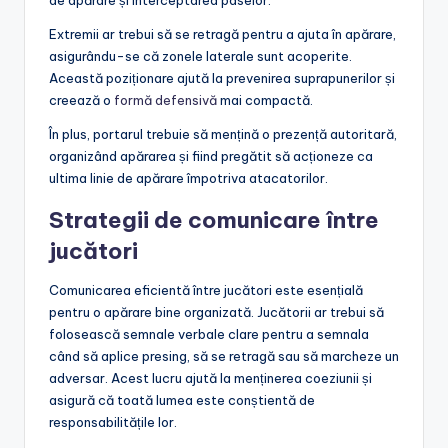
de apărare și interceptarea paselor.
Extremii ar trebui să se retragă pentru a ajuta în apărare,
asigurându-se că zonele laterale sunt acoperite.
Această poziționare ajută la prevenirea suprapunerilor și
creează o
formă defensivă
mai compactă.
În plus, portarul trebuie să mențină o prezență autoritară,
organizând apărarea și fiind pregătit să acționeze ca
ultima linie de apărare împotriva atacatorilor.
Strategii de comunicare între
jucători
Comunicarea eficientă între jucători este esențială
pentru o apărare bine organizată. Jucătorii ar trebui să
folosească semnale verbale clare pentru a semnala
când să aplice presing, să se retragă sau să marcheze un
adversar. Acest lucru ajută la menținerea coeziunii și
asigură că toată lumea este conștientă de
responsabilitățile lor.