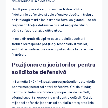
adversarilor în linia defensivă.
Un alt principiu este importanța echilibrului între
îndatoririle defensive și cele ofensive. Jucătorii trebuie
să înțeleagă rolurile lor în ambele faze, asigurându-se că
responsabilitățile defensive nu sunt neglijate atunci
când se face tranziția către atac.
În cele din urmă, disciplina este crucială. Jucătorii
trebuie să respecte pozițiile și responsabilitățile lor,
evitând riscurile inutile care ar putea duce la defecțiuni
în apărare.
Poziționarea jucătorilor pentru
soliditate defensivă
În formația 3-2-4-1, poziționarea jucătorilor este vitală
pentru menținerea solidității defensive. Cei doi fundași
centrali ar trebui să rămână aproape unul de celălalt,
oferind suport și acoperind unul pentru celălalt. Cei doi
mijlocași defensivi joacă un rol crucial în protejarea liniei