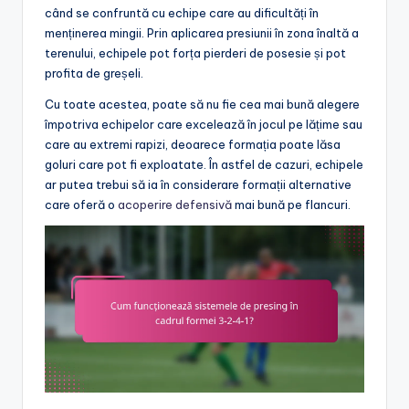
când se confruntă cu echipe care au dificultăți în
menținerea mingii. Prin aplicarea presiunii în zona înaltă a
terenului, echipele pot forța pierderi de posesie și pot
profita de greșeli.
Cu toate acestea, poate să nu fie cea mai bună alegere
împotriva echipelor care excelează în jocul pe lățime sau
care au extremi rapizi, deoarece formația poate lăsa
goluri care pot fi exploatate. În astfel de cazuri, echipele
ar putea trebui să ia în considerare formații alternative
care oferă o
acoperire defensivă
mai bună pe flancuri.