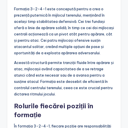
Formația 3-2-4-1 este concepută pentru a crea o
prezență puternică în mijlocul terenului, menținând în
același timp stabilitatea defensivă. Cei trei fundași
oferă o linie de apărare solidă, în timp ce cei doi mijlocași
centrali acționează ca un pivot atât pentru apărare, cât
și pentru atac. Cei patru mijlocași ofensive susțin
atacantul solitar, creând multiple opțiuni de pase și
oportunități de a exploata apărarea adversarului.
Această structură permite tranziții fluide între apărare și
atac, mijlocașii având capacitatea de a se retrage
atunci când este necesar sau de a avansa pentru a
susține atacul. Formația este deosebit de eficientă în
controlul centrului terenului, ceea ce este crucial pentru
dictarea ritmului jocului.
Rolurile fiecărei poziții în
formație
În formația 3-2-4-1, fiecare poziție are responsabilități