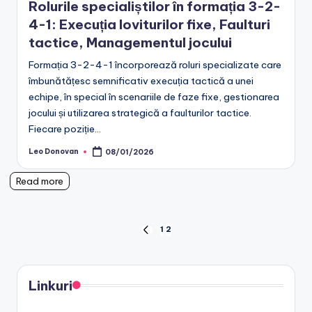
Rolurile specialiștilor în formația 3-2-
4-1: Execuția loviturilor fixe, Faulturi
tactice, Managementul jocului
Formația 3-2-4-1 încorporează roluri specializate care
îmbunătățesc semnificativ execuția tactică a unei
echipe, în special în scenariile de faze fixe, gestionarea
jocului și utilizarea strategică a faulturilor tactice.
Fiecare poziție…
Leo Donovan
08/01/2026
Posted
by
Read more
Posts
1
2
PREVIOUS
PAGE
pagination
Linkuri