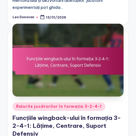
mentoratului și dezvoltării abilităților, jucătorii
experimentați pot ghida…
Leo Donovan
13/01/2026
Posted
by
Posted
Rolurile jucătorilor în formația 3-2-4-1
in
Funcțiile wingback-ului în formația 3-
2-4-1: Lățime, Centrare, Suport
Defensiv