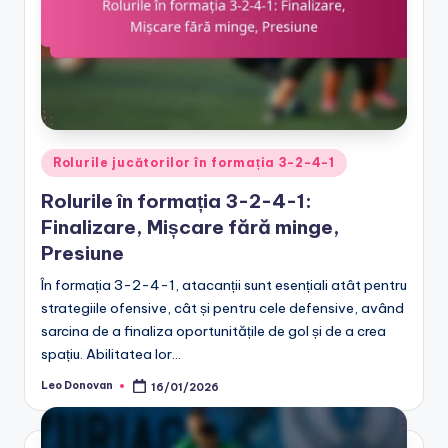
Posted
Rolurile jucătorilor în formația 3-2-4-1
in
Rolurile în formația 3-2-4-1:
Finalizare, Mișcare fără minge,
Presiune
În formația 3-2-4-1, atacanții sunt esențiali atât pentru
strategiile ofensive, cât și pentru cele defensive, având
sarcina de a finaliza oportunitățile de gol și de a crea
spațiu. Abilitatea lor…
Leo Donovan
16/01/2026
Posted
by