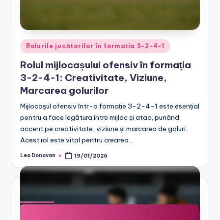
Posted
Rolurile jucătorilor în formația 3-2-4-1
in
Rolul mijlocașului ofensiv în formația
3-2-4-1: Creativitate, Viziune,
Marcarea golurilor
Mijlocașul ofensiv într-o formație 3-2-4-1 este esențial
pentru a face legătura între mijloc și atac, punând
accent pe creativitate, viziune și marcarea de goluri.
Acest rol este vital pentru crearea…
Leo Donovan
19/01/2026
Posted
by