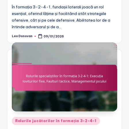
În formația 3-2-4-1, fundașii laterali joacă un rol
esențial, oferind lățime și facilitând atât strategiile
ofensive, cât și pe cele defensive. Abilitatea lor de a
întinde adversarul și de a…
Leo Donovan
09/01/2026
Posted
by
Posted
Rolurile jucătorilor în formația 3-2-4-1
in