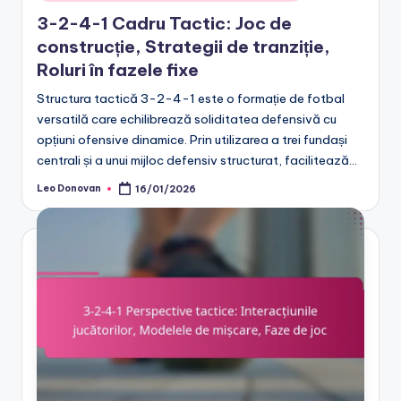
in
3-2-4-1 Cadru Tactic: Joc de
construcție, Strategii de tranziție,
Roluri în fazele fixe
Structura tactică 3-2-4-1 este o formație de fotbal
versatilă care echilibrează soliditatea defensivă cu
opțiuni ofensive dinamice. Prin utilizarea a trei fundași
centrali și a unui mijloc defensiv structurat, facilitează…
Leo Donovan
16/01/2026
Posted
by