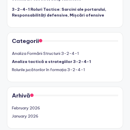
3-2-4-1 Roluri Tactice: Sarcini ale portarului,
Responsabilități defensive, Mișcări ofensive
Categorii
Analiza Formării Structurii 3-2-4-1
Analiza tactică a strategiilor 3-2-4-1
Rolurile jucătorilor în formația 3-2-4-1
Arhivă
February 2026
January 2026