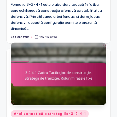
Formația 3-2-4-1 este o abordare tactică în fotbal
care echilibrează construcția ofensivă cu stabilitatea
defensivă. Prin utilizarea a trei fundași și doi mijlocași
defensivi, această configurație permite o prezență
dinamică…
Leo Donovan
19/01/2026
Posted
by
Posted
Analiza tactică a strategiilor 3-2-4-1